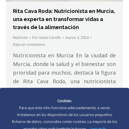
Rita Cava Roda: Nutricionista en Murcia,
una experta en transformar vidas a
través de la alimentación
Nutrición
Por
Gines Carrillo
marzo 4, 2024
Deja un comentario
Nutricionista en Murcia En la ciudad de
Murcia, donde la salud y el bienestar son
prioridad para muchos, destaca la figura
de Rita Cava Roda, una nutricionista
apasionada y especializada en tecnología
de los alimentos, metabolismo humano y
Cookies:
microbiota intestinal. Su enfoque
Para que este sitio funcione adecuadamente, a veces
instalamos en los dispositivos de los usuarios pequeños
integral hacia la nutrición la ha
ficheros de datos, conocidos como cookies. La mayoría de los
convertido en una figura destacada,
Leer más