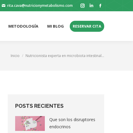
rita.cava@nutricionymetabolismo.com
Instagram
Linkedin
Facebook
METODOLOGÍA
MI BLOG
RESERVAR CITA
page
page
page
opens
opens
opens
METODOLOGÍA
MI BLOG
RESERVAR CITA
in
in
in
new
new
new
window
window
window
Estás aquí:
Inicio
Nutricionista experta en microbiota intestinal…
POSTS RECIENTES
Que son los disruptores
endocrinos