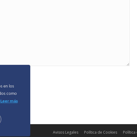
 privacidad
.
s en los
idos como
Leer más
Avisos Legales
Política de Cookies
Política