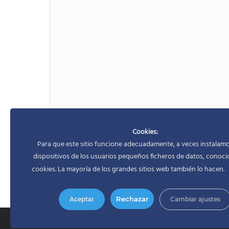
Acepto el
aviso legal
y
la política de
Cookies:
Para que este sitio funcione adecuadamente, a veces instalamo
dispositivos de los usuarios pequeños ficheros de datos, conoc
cookies. La mayoría de los grandes sitios web también lo hacen.
Rechazar
Aceptar
Cambiar ajustes
2026 © Rita Cava - Nutricionista